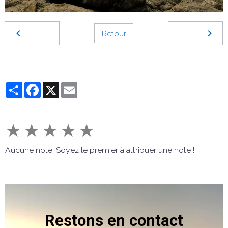
Retour
Partager
Facebook
X
Email
★
★
★
★
★
Aucune note. Soyez le premier à attribuer une note !
Restons en contact