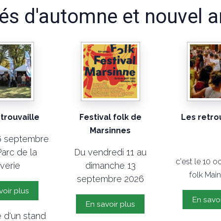
tés d'automne et nouvel 
trouvaille
Festival folk de
Les retrou
Marsinnes
6 septembre
Parc de la
Du vendredi 11 au
c'est le 10 o
verie
dimanche 13
folk Mai
septembre 2026
voir plus
En savoi
En savoir plus
 d'un stand