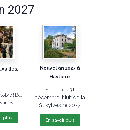
an 2027
Nouvel an 2027 à
vailles,
Hastière
Soirée du 31
ctobre ! Bal
décembre. Nuit de la
nsunies
St sylvestre 2027
r plus
En savoir plus