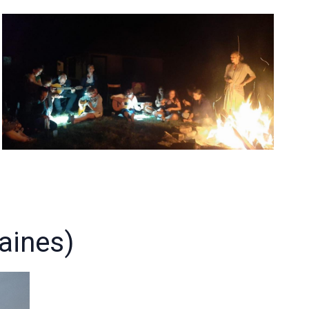
aines)