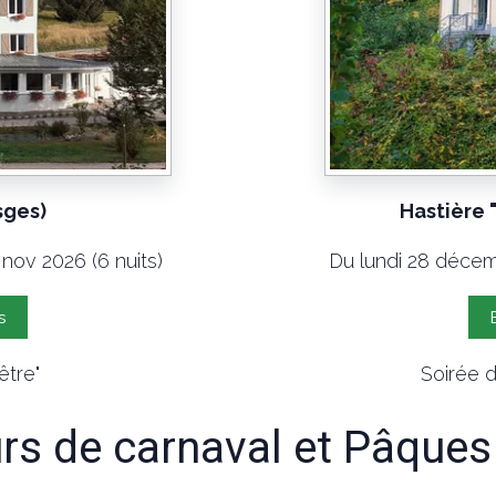
sges)
Hastière 
 nov 2026 (6 nuits)
Du lundi 28 décemb
s
être"
Soirée d
rs de carnaval et Pâque